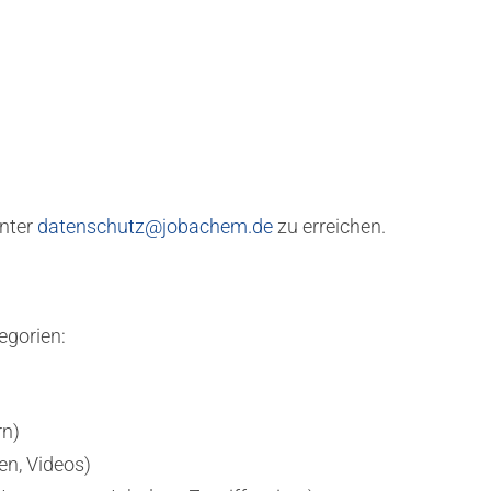
unter
datenschutz@jobachem.de
zu erreichen.
egorien:
rn)
en, Videos)