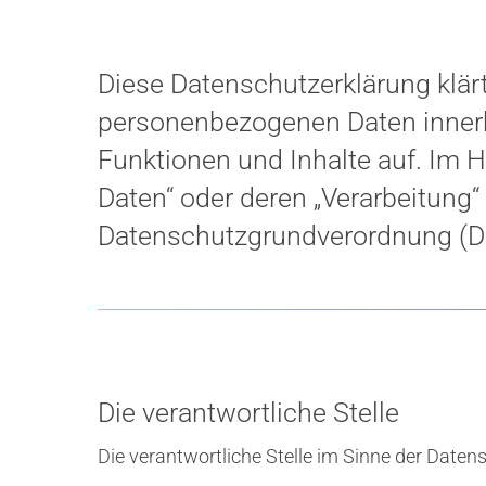
Diese Datenschutzerklärung klär
personenbezogenen Daten innerh
Funktionen und Inhalte auf. Im H
Daten“ oder deren „Verarbeitung“ 
Datenschutzgrundverordnung (
Hit enter to search or ESC to close
Die verantwortliche Stelle
Die verantwortliche Stelle im Sinne der Datens