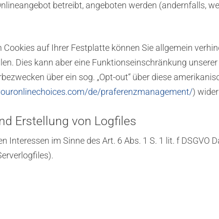
Onlineangebot betreibt, angeboten werden (andernfalls, w
Cookies auf Ihrer Festplatte können Sie allgemein verhin
hlen. Dies kann aber eine Funktionseinschränkung unsere
rbezwecken über ein sog. „Opt-out“ über diese amerikanis
youronlinechoices.com/de/praferenzmanagement/
) wide
nd Erstellung von Logfiles
 Interessen im Sinne des Art. 6 Abs. 1 S. 1 lit. f DSGVO D
erverlogfiles).