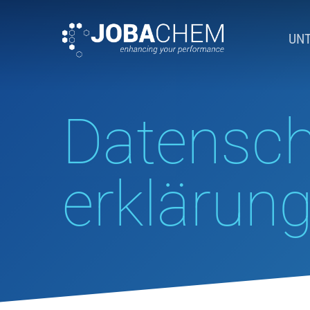
UN
Datensch
erklärun