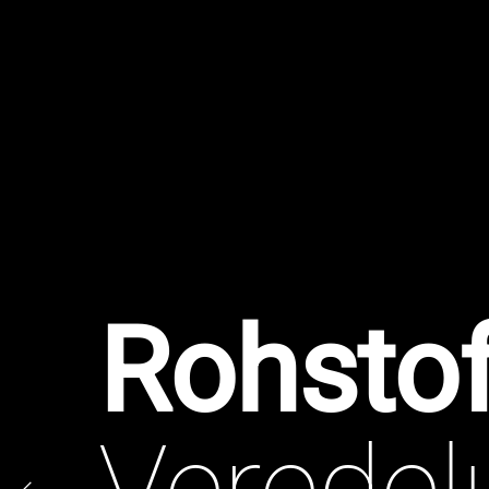
Rohstof
Veredel