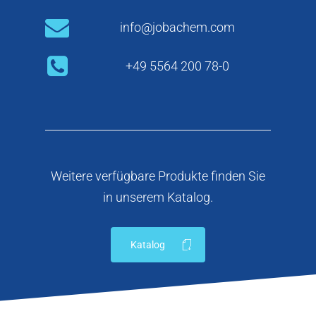
Service
Produkte
Unternehmens­philos
info@jobachem.com
Kontakt
Service
Management
Aluminium­chlorid
+49 5564 200 78-0
Newsletter
Nachhaltigkeit
Aromen & Riechstoffe
Lager & Logistik
News
Biobasierte Produkte
Mischungen & Lösung
Downloads
Kosher Produkte
Konfektionieren &
Temperieren
Karriere
Silane
Weitere verfügbare Produkte finden Sie
Produktsourcing
in unserem Katalog.
Spezial­chemikalien
UV/EB Curing
Katalog
Wärmeträger­flüssigke
Weichmacher