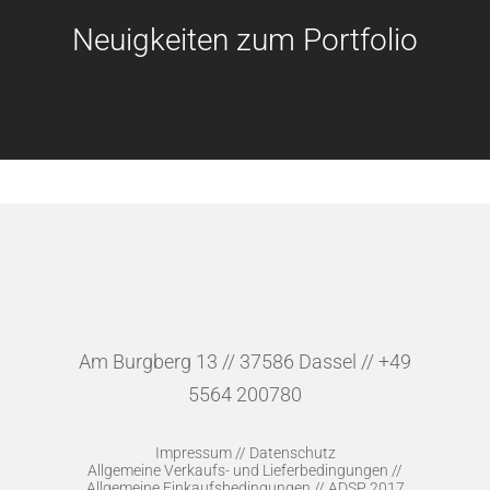
Neuigkeiten zum Portfolio
Am Burgberg 13 // 37586 Dassel // +49
5564 200780
Impressum
//
Datenschutz
Allgemeine Verkaufs- und Lieferbedingungen
//
Allgemeine Einkaufsbedingungen
//
ADSP 2017